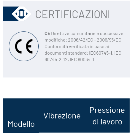
CERTIFICAZIONI
CE
Direttive comunitarie e successive
modifiche: 2006/42/EC - 2006/95/EC
Conformità verificata in base ai
documenti standard: IEC60745-1, IEC
60745-2-12, IEC 60034-1
Pressione
Vibrazione
di lavoro
Modello