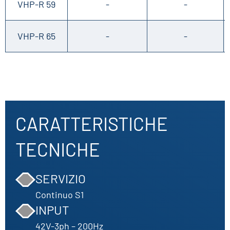
VHP-R 59
-
-
VHP-R 65
-
-
CARATTERISTICHE
TECNICHE
SERVIZIO
Continuo S1
INPUT
42V-3ph – 200Hz