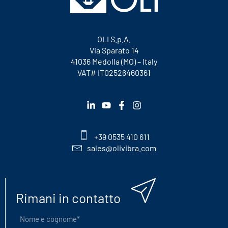
OLI S.p.A.
Via Sparato 14
41036 Medolla (MO) – Italy
VAT# IT02526460361
+39 0535 410 611
sales@olivibra.com
Rimani in contatto
Nome
e