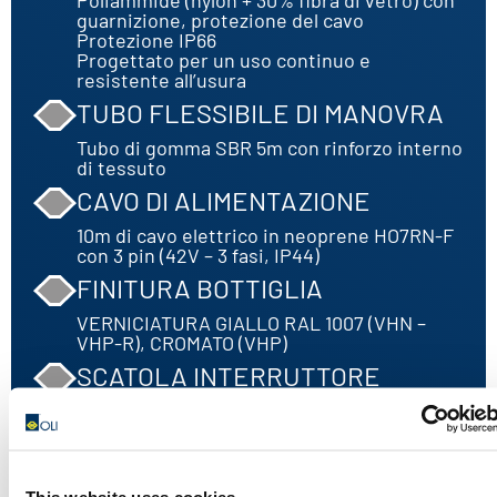
Poliammide (nylon + 30% fibra di vetro) con
guarnizione, protezione del cavo
Protezione IP66
Progettato per un uso continuo e
resistente all’usura
TUBO FLESSIBILE DI MANOVRA
Tubo di gomma SBR 5m con rinforzo interno
di tessuto
CAVO DI ALIMENTAZIONE
10m di cavo elettrico in neoprene HO7RN-F
con 3 pin (42V – 3 fasi, IP44)
FINITURA BOTTIGLIA
VERNICIATURA GIALLO RAL 1007 (VHN –
VHP-R), CROMATO (VHP)
SCATOLA INTERRUTTORE
IN COLORE GIALLO RAL 1007
OPZIONI
Puntale in gomma
This website uses cookies