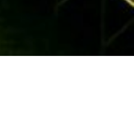
Sostenibilità significa soddisfare i propri bisogni senza
compromettere la capacità delle generazioni future di
soddisfare i propri.
Oltre alle risorse naturali, abbiamo bisogno anche di risorse
sociali ed economiche. La sostenibilità non è solo
ambientalismo. Nella maggior parte delle definizioni di
sostenibilità troviamo anche preoccupazioni per l’
equità