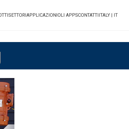
OTTI
SETTORI
APPLICAZIONI
OLI APPS
CONTATTI
ITALY | IT
g