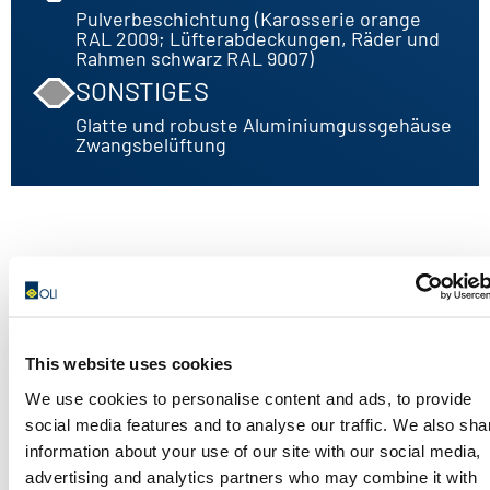
Pulverbeschichtung (Karosserie orange
RAL 2009; Lüfterabdeckungen, Räder und
Rahmen schwarz RAL 9007)
SONSTIGES
Glatte und robuste Aluminiumgussgehäuse
Zwangsbelüftung
BRANCHEN
This website uses cookies
Bauwesen
We use cookies to personalise content and ads, to provide
Betonverdichtung
social media features and to analyse our traffic. We also sha
Fertigteilanlagen
information about your use of our site with our social media,
Ziegel & Stein
advertising and analytics partners who may combine it with