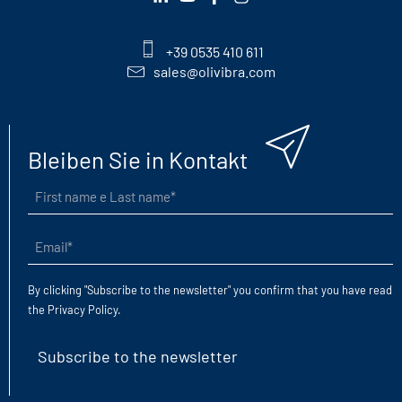
+39 0535 410 611
sales@olivibra.com
Bleiben Sie in Kontakt
First
name
e
Email
(erforderlich)
Last
name
(erforderlich)
By clicking "Subscribe to the newsletter" you confirm that you have read
the
Privacy Policy
.
Subscribe to the newsletter