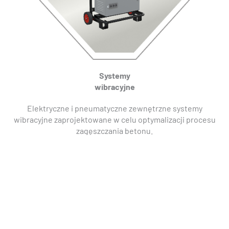
Systemy
wibracyjne
Elektryczne i pneumatyczne zewnętrzne systemy
wibracyjne zaprojektowane w celu optymalizacji procesu
zagęszczania betonu.
Przejdź do produktów
PROFESJONALNE
WIBRATORY DO BETONU
OLI oferuje pełną gamę
wysokowydajnych wibratorów
zaprojektowanych specjalnie do
zagęszczania betonu
.