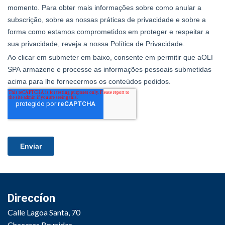
Direccíon
Calle Lagoa Santa, 70
Chacaras Reunidas