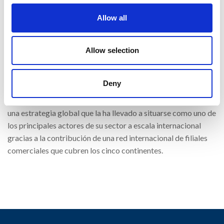
OLI es la empresa internacional líder en tecnología de la
vibración industrial, capaz de suministrar a clientes de todo el
Allow all
mundo vibradores industriales, vibradores eléctricos,
vibradores para hormigón, convertidores de frecuencia y una
Allow selection
amplia gama de productos diseñados para adaptarse a
múltiples aplicaciones en los sectores industriales más
diversos.
Deny
La empresa combina la calidad del saber hacer italiano con
una estrategia global que la ha llevado a situarse como uno de
los principales actores de su sector a escala internacional
gracias a la contribución de una red internacional de filiales
comerciales que cubren los cinco continentes.